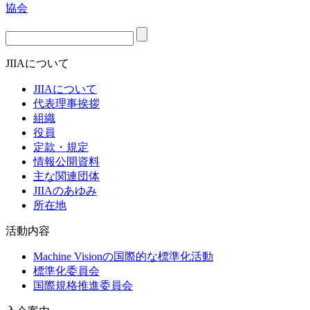
JIIAについて
JIIAについて
代表理事挨拶
組織
役員
定款・規定
情報公開資料
主な関連団体
JIIAのあゆみ
所在地
活動内容
Machine Visionの国際的な標準化活動
標準化委員会
国際規格推進委員会