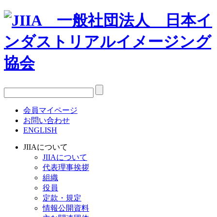
会員マイページ
お問い合わせ
ENGLISH
JIIAについて
JIIAについて
代表理事挨拶
組織
役員
定款・規定
情報公開資料