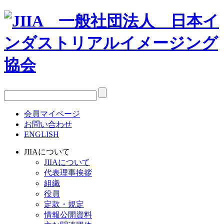
会員マイページ
お問い合わせ
ENGLISH
JIIAについて
JIIAについて
代表理事挨拶
組織
役員
定款・規定
情報公開資料