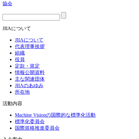
JIIAについて
JIIAについて
代表理事挨拶
組織
役員
定款・規定
情報公開資料
主な関連団体
JIIAのあゆみ
所在地
活動内容
Machine Visionの国際的な標準化活動
標準化委員会
国際規格推進委員会