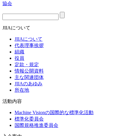
JIIAについて
JIIAについて
代表理事挨拶
組織
役員
定款・規定
情報公開資料
主な関連団体
JIIAのあゆみ
所在地
活動内容
Machine Visionの国際的な標準化活動
標準化委員会
国際規格推進委員会