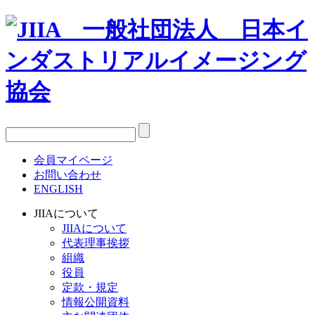
会員マイページ
お問い合わせ
ENGLISH
JIIAについて
JIIAについて
代表理事挨拶
組織
役員
定款・規定
情報公開資料