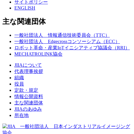
サイトポリシー
ENGLISH
主な関連団体
一般社団法人 情報通信技術委員会（TTC）
一般社団法人 Edgecrossコンソーシアム（ECC）
ロボット革命・産業IoTイニシアティブ協議会（RRI）
MECHATROLINK協会
JIIAについて
代表理事挨拶
組織
役員
定款・規定
情報公開資料
主な関連団体
JIIAのあゆみ
所在地