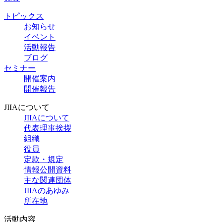
トピックス
お知らせ
イベント
活動報告
ブログ
セミナー
開催案内
開催報告
JIIAについて
JIIAについて
代表理事挨拶
組織
役員
定款・規定
情報公開資料
主な関連団体
JIIAのあゆみ
所在地
活動内容