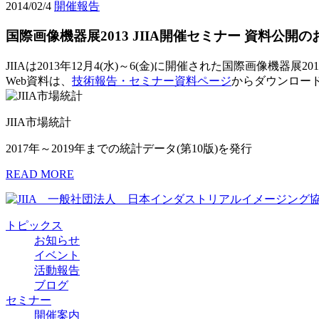
2014/02/4
開催報告
国際画像機器展2013 JIIA開催セミナー 資料公開
JIIAは2013年12月4(水)～6(金)に開催された国際画像機
Web資料は、
技術報告・セミナー資料ページ
からダウンロー
JIIA市場統計
2017年～2019年までの統計データ(第10版)を発行
READ MORE
トピックス
お知らせ
イベント
活動報告
ブログ
セミナー
開催案内