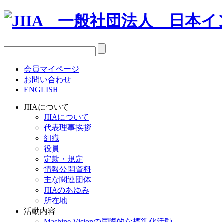
会員マイページ
お問い合わせ
ENGLISH
JIIAについて
JIIAについて
代表理事挨拶
組織
役員
定款・規定
情報公開資料
主な関連団体
JIIAのあゆみ
所在地
活動内容
Machine Visionの国際的な標準化活動