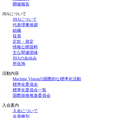
開催報告
JIIAについて
JIIAについて
代表理事挨拶
組織
役員
定款・規定
情報公開資料
主な関連団体
JIIAのあゆみ
所在地
活動内容
Machine Visionの国際的な標準化活動
標準化委員会
標準化委員会一覧
国際規格推進委員会
入会案内
入会について
会員種別