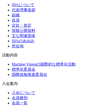
JIIAについて
代表理事挨拶
組織
役員
定款・規定
情報公開資料
主な関連団体
JIIAのあゆみ
所在地
活動内容
Machine Visionの国際的な標準化活動
標準化委員会
国際規格推進委員会
入会案内
入会について
会員種別
会員一覧