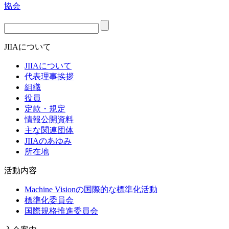
JIIAについて
JIIAについて
代表理事挨拶
組織
役員
定款・規定
情報公開資料
主な関連団体
JIIAのあゆみ
所在地
活動内容
Machine Visionの国際的な標準化活動
標準化委員会
国際規格推進委員会