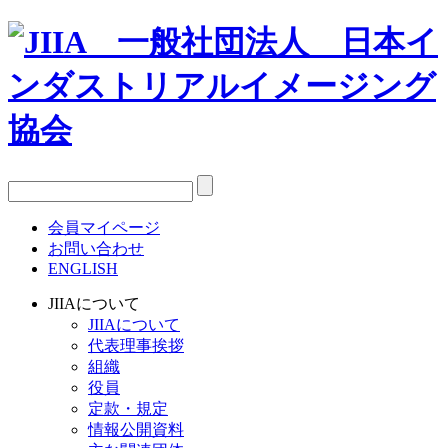
会員マイページ
お問い合わせ
ENGLISH
JIIAについて
JIIAについて
代表理事挨拶
組織
役員
定款・規定
情報公開資料