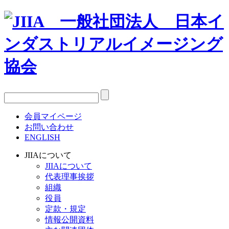
会員マイページ
お問い合わせ
ENGLISH
JIIAについて
JIIAについて
代表理事挨拶
組織
役員
定款・規定
情報公開資料