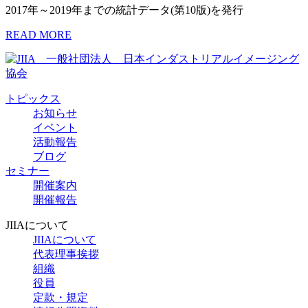
2017年～2019年までの統計データ(第10版)を発行
READ MORE
トピックス
お知らせ
イベント
活動報告
ブログ
セミナー
開催案内
開催報告
JIIAについて
JIIAについて
代表理事挨拶
組織
役員
定款・規定