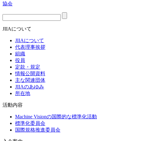
JIIAについて
JIIAについて
代表理事挨拶
組織
役員
定款・規定
情報公開資料
主な関連団体
JIIAのあゆみ
所在地
活動内容
Machine Visionの国際的な標準化活動
標準化委員会
国際規格推進委員会