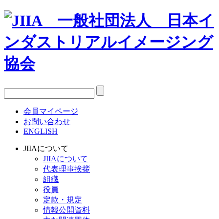
会員マイページ
お問い合わせ
ENGLISH
JIIAについて
JIIAについて
代表理事挨拶
組織
役員
定款・規定
情報公開資料