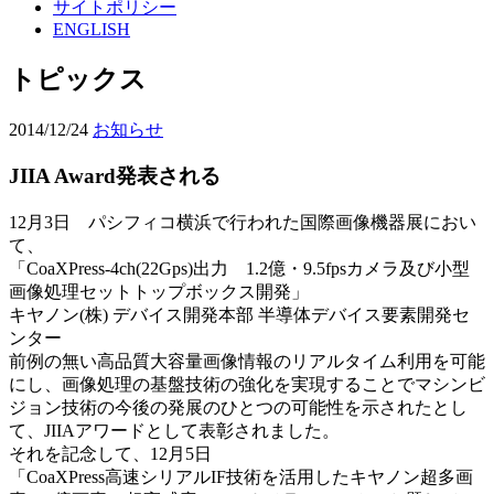
サイトポリシー
ENGLISH
トピックス
2014/12/24
お知らせ
JIIA Award発表される
12月3日 パシフィコ横浜で行われた国際画像機器展におい
て、
「CoaXPress-4ch(22Gps)出力 1.2億・9.5fpsカメラ及び小型
画像処理セットトップボックス開発」
キヤノン(株) デバイス開発本部 半導体デバイス要素開発セ
ンター
前例の無い高品質大容量画像情報のリアルタイム利用を可能
にし、画像処理の基盤技術の強化を実現することでマシンビ
ジョン技術の今後の発展のひとつの可能性を示されたとし
て、JIIAアワードとして表彰されました。
それを記念して、12月5日
「CoaXPress高速シリアルIF技術を活用したキヤノン超多画