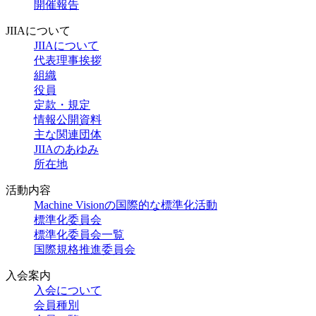
開催報告
JIIAについて
JIIAについて
代表理事挨拶
組織
役員
定款・規定
情報公開資料
主な関連団体
JIIAのあゆみ
所在地
活動内容
Machine Visionの国際的な標準化活動
標準化委員会
標準化委員会一覧
国際規格推進委員会
入会案内
入会について
会員種別