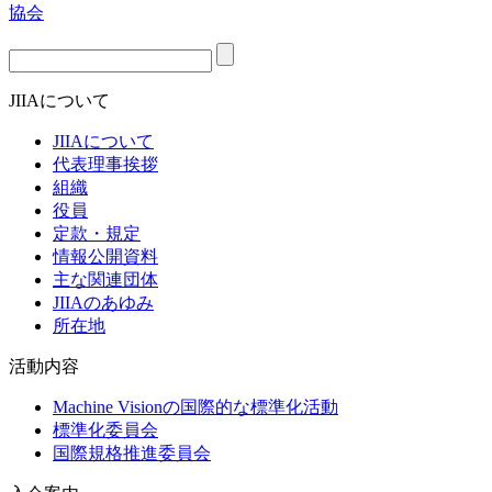
JIIAについて
JIIAについて
代表理事挨拶
組織
役員
定款・規定
情報公開資料
主な関連団体
JIIAのあゆみ
所在地
活動内容
Machine Visionの国際的な標準化活動
標準化委員会
国際規格推進委員会