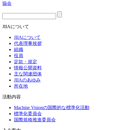
JIIAについて
JIIAについて
代表理事挨拶
組織
役員
定款・規定
情報公開資料
主な関連団体
JIIAのあゆみ
所在地
活動内容
Machine Visionの国際的な標準化活動
標準化委員会
国際規格推進委員会