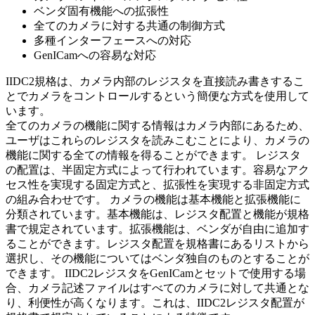
ベンダ固有機能への拡張性
全てのカメラに対する共通の制御方式
多種インターフェースへの対応
GenICamへの容易な対応
IIDC2規格は、カメラ内部のレジスタを直接読み書きするこ
とでカメラをコントロールするという簡便な方式を使用して
います。
全てのカメラの機能に関する情報はカメラ内部にあるため、
ユーザはこれらのレジスタを読みこむことにより、カメラの
機能に関する全ての情報を得ることができます。 レジスタ
の配置は、半固定方式によって行われています。容易なアク
セス性を実現する固定方式と、拡張性を実現する非固定方式
の組み合わせです。 カメラの機能は基本機能と拡張機能に
分類されています。基本機能は、レジスタ配置と機能が規格
書で規定されています。拡張機能は、ベンダが自由に追加す
ることができます。レジスタ配置を規格書にあるリストから
選択し、その機能についてはベンダ独自のものとすることが
できます。 IIDC2レジスタをGenICamとセットで使用する場
合、カメラ記述ファイルはすべてのカメラに対して共通とな
り、利便性が高くなります。これは、IIDC2レジスタ配置が