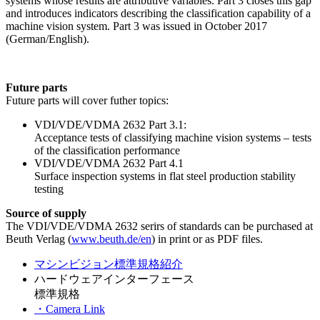
systems whose results are attributive variables. Part 3 closes this gap
and introduces indicators describing the classification capability of a
machine vision system. Part 3 was issued in October 2017
(German/English).
Future parts
Future parts will cover futher topics:
VDI/VDE/VDMA 2632 Part 3.1:
Acceptance tests of classifying machine vision systems – tests
of the classification performance
VDI/VDE/VDMA 2632 Part 4.1
Surface inspection systems in flat steel production stability
testing
Source of supply
The VDI/VDE/VDMA 2632 serirs of standards can be purchased at
Beuth Verlag (
www.beuth.de/en
) in print or as PDF files.
マシンビジョン標準規格紹介
ハードウェアインターフェース
標準規格
・Camera Link