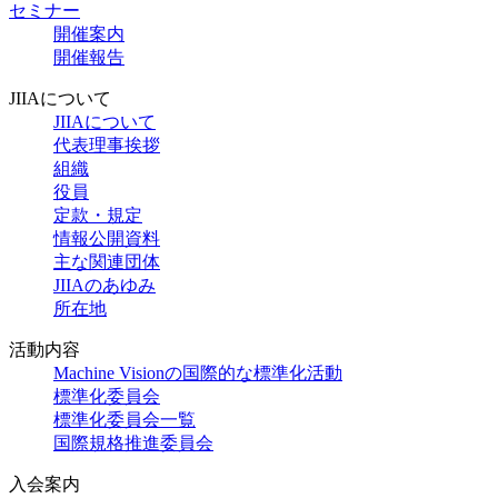
セミナー
開催案内
開催報告
JIIAについて
JIIAについて
代表理事挨拶
組織
役員
定款・規定
情報公開資料
主な関連団体
JIIAのあゆみ
所在地
活動内容
Machine Visionの国際的な標準化活動
標準化委員会
標準化委員会一覧
国際規格推進委員会
入会案内