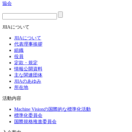
JIIAについて
JIIAについて
代表理事挨拶
組織
役員
定款・規定
情報公開資料
主な関連団体
JIIAのあゆみ
所在地
活動内容
Machine Visionの国際的な標準化活動
標準化委員会
国際規格推進委員会