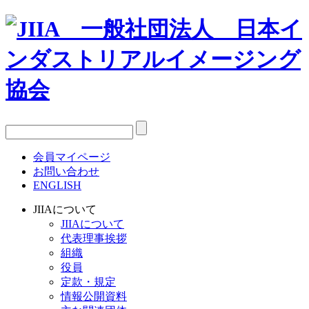
会員マイページ
お問い合わせ
ENGLISH
JIIAについて
JIIAについて
代表理事挨拶
組織
役員
定款・規定
情報公開資料